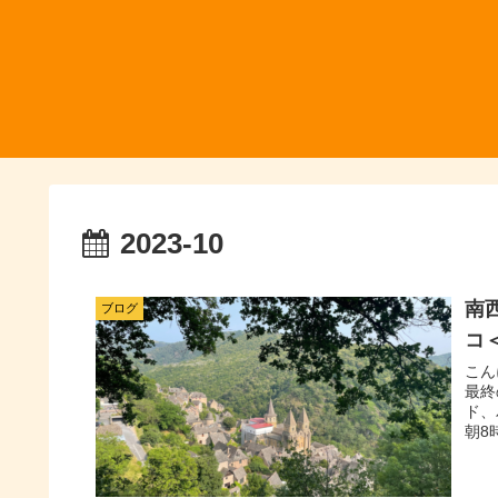
2023-10
南
ブログ
コ
こん
最終
ド、
朝8