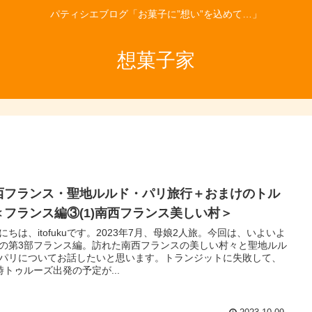
パティシエブログ「お菓子に”想い”を込めて…」
想菓子家
西フランス・聖地ルルド・パリ旅行＋おまけのトル
＜フランス編③(1)南西フランス美しい村＞
にちは、itofukuです。2023年7月、母娘2人旅。今回は、いよいよ
の第3部フランス編。訪れた南西フランスの美しい村々と聖地ルル
パリについてお話したいと思います。トランジットに失敗して、
時トゥルーズ出発の予定が...