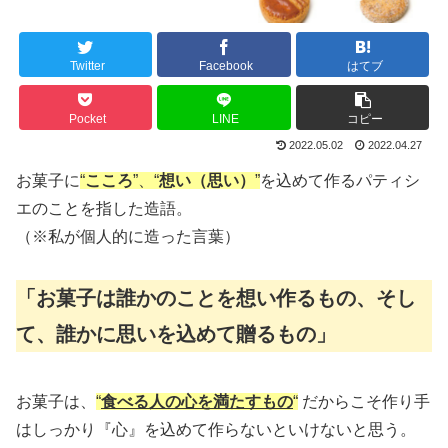
Twitter
Facebook
はてブ
Pocket
LINE
コピー
2022.05.02
2022.04.27
お菓子に
“
こころ
”、“
想い（思い）
”
を込めて作るパティシ
エのことを指した造語。
（※私が個人的に造った言葉）
「お菓子は誰かのことを想い作るもの、そし
て、誰かに思いを込めて贈るもの」
お菓子は、
“
食べる人の心を満たすもの
“
だからこそ作り手
はしっかり『心』を込めて作らないといけないと思う。