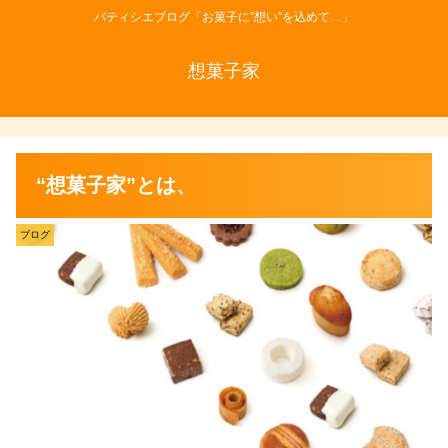
パティシエブログ「お菓子に”想い”を込めて…」
想菓子家
“想菓子家”とは、
ブログ