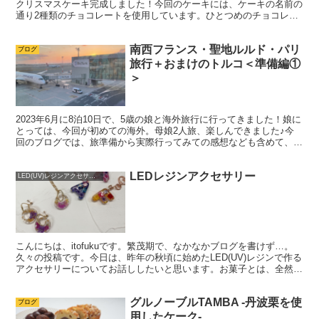
クリスマスケーキ完成しました！今回のケーキには、ケーキの名前の
通り2種類のチョコレートを使用しています。ひとつめのチョコレー
トは、ALPACO(アルパコ)66％ エクアド...
南西フランス・聖地ルルド・パリ
ブログ
旅行＋おまけのトルコ＜準備編①
＞
2023年6月に8泊10日で、5歳の娘と海外旅行に行ってきました！娘に
とっては、今回が初めての海外。母娘2人旅、楽しんできました♪今
回のブログでは、旅準備から実際行ってみての感想なども含めて、3
部に分けてご紹介して行きたいと思います。 ...
LEDレジンアクセサリー
LED(UV)レジンアクセサリー
こんにちは、itofukuです。繁茂期で、なかなかブログを書けず…。
久々の投稿です。今日は、昨年の秋頃に始めたLED(UV)レジンで作る
アクセサリーについてお話ししたいと思います。お菓子とは、全然関
係ないのですが物作りというところは共通し...
グルノーブルTAMBA -丹波栗を使
ブログ
用したケーク-