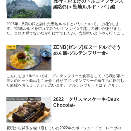
旅行＋おまけのトルコ＜フランス
編③(3)＞聖地ルルド・パリ編
2023年に5歳の娘と訪れた聖地ルルドとパリについて、ご紹介しま
す。”聖地ルルドを訪れてみたい！”という3年越しの思いがありまし
た。コロナ禍でなかなか行けずでしたが、念願叶いようやく行くこと
ができました。 トゥルーズからルルドへ ...
ZENB(ゼンブ)豆ヌードルでそう
ブログ
めん風-グルテンフリー食-
こんにちは！itofukuです。グルテンフリーの食事をしている我が家の
最近のヒット商品をご紹介！併せてグルテンフリーの食生活に転向し
た経緯をお伝えしたいと思います。 グルテンフリーとは？ グルテン
フリーとは、文字通り"グルテン...
2022 クリスマスケーキ-Deux
Poche du reve 新作Gateau
Chocolat-
夏頃から試作を繰り返していた2022年のポッシュ・ドゥ・レーヴの